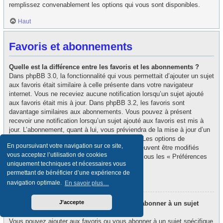
remplissez convenablement les options qui vous sont disponibles.
Haut
Favoris et abonnements
Quelle est la différence entre les favoris et les abonnements ?
Dans phpBB 3.0, la fonctionnalité qui vous permettait d’ajouter un sujet
aux favoris était similaire à celle présente dans votre navigateur
internet. Vous ne receviez aucune notification lorsqu’un sujet ajouté
aux favoris était mis à jour. Dans phpBB 3.2, les favoris sont
davantage similaires aux abonnements. Vous pouvez à présent
recevoir une notification lorsqu’un sujet ajouté aux favoris est mis à
jour. L’abonnement, quant à lui, vous préviendra de la mise à jour d’un
forum ou d’un sujet auquel vous êtes abonné. Les options de
En poursuivant votre navigation sur ce site,
notification des favoris et des abonnements peuvent être modifiés
vous acceptez l’utilisation de cookies
depuis le panneau de contrôle de l’utilisateur, sous les « Préférences
uniquement techniques et nécessaires vous
du forum ».
permettant de bénéficier d’une expérience de
Haut
navigation optimale.
En savoir plus…
J’accepte
Comment puis-je ajouter aux favoris ou m’abonner à un sujet
spécifique ?
Vous pouvez ajouter aux favoris ou vous abonner à un sujet spécifique