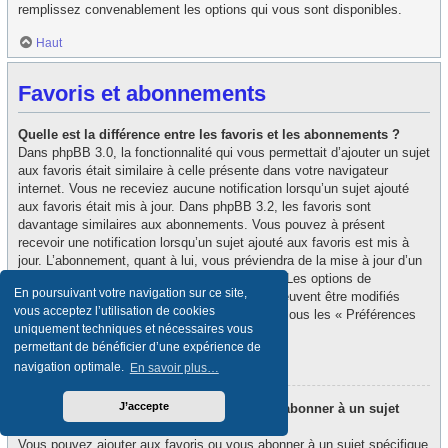
remplissez convenablement les options qui vous sont disponibles.
Haut
Favoris et abonnements
Quelle est la différence entre les favoris et les abonnements ?
Dans phpBB 3.0, la fonctionnalité qui vous permettait d’ajouter un sujet
aux favoris était similaire à celle présente dans votre navigateur
internet. Vous ne receviez aucune notification lorsqu’un sujet ajouté
aux favoris était mis à jour. Dans phpBB 3.2, les favoris sont
davantage similaires aux abonnements. Vous pouvez à présent
recevoir une notification lorsqu’un sujet ajouté aux favoris est mis à
jour. L’abonnement, quant à lui, vous préviendra de la mise à jour d’un
forum ou d’un sujet auquel vous êtes abonné. Les options de
En poursuivant votre navigation sur ce site,
notification des favoris et des abonnements peuvent être modifiés
vous acceptez l’utilisation de cookies
depuis le panneau de contrôle de l’utilisateur, sous les « Préférences
uniquement techniques et nécessaires vous
du forum ».
permettant de bénéficier d’une expérience de
Haut
navigation optimale.
En savoir plus…
J’accepte
Comment puis-je ajouter aux favoris ou m’abonner à un sujet
spécifique ?
Vous pouvez ajouter aux favoris ou vous abonner à un sujet spécifique