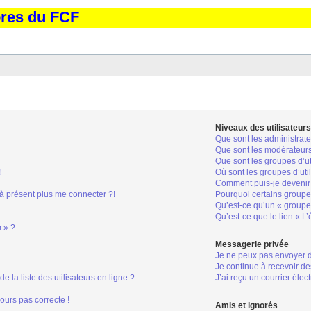
bres du FCF
Niveaux des utilisateurs
Que sont les administrate
Que sont les modérateur
Que sont les groupes d’ut
!
Où sont les groupes d’uti
Comment puis-je devenir 
 à présent plus me connecter ?!
Pourquoi certains groupes
Qu’est-ce qu’un « groupe 
Qu’est-ce que le lien « L
m » ?
Messagerie privée
Je ne peux pas envoyer 
Je continue à recevoir de
la liste des utilisateurs en ligne ?
J’ai reçu un courrier élec
jours pas correcte !
Amis et ignorés