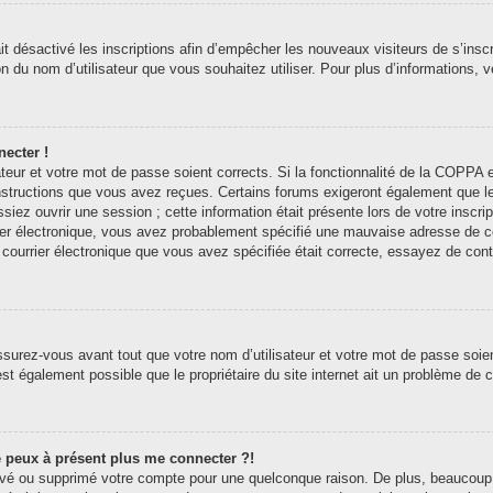
ait désactivé les inscriptions afin d’empêcher les nouveaux visiteurs de s’ins
tion du nom d’utilisateur que vous souhaitez utiliser. Pour plus d’informations,
necter !
sateur et votre mot de passe soient corrects. Si la fonctionnalité de la COPP
 instructions que vous avez reçues. Certains forums exigeront également que l
siez ouvrir une session ; cette information était présente lors de votre inscri
er électronique, vous avez probablement spécifié une mauvaise adresse de courr
e courrier électronique que vous avez spécifiée était correcte, essayez de con
surez-vous avant tout que votre nom d’utilisateur et votre mot de passe soient
st également possible que le propriétaire du site internet ait un problème de con
ne peux à présent plus me connecter ?!
ctivé ou supprimé votre compte pour une quelconque raison. De plus, beaucoup 