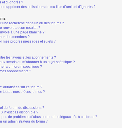
s et d’ignorés ?
u supprimer des utilisateurs de ma liste d’amis et d’ignorés ?
rums
er une recherche dans un ou des forums ?
 renvoie aucun résultat ?
envoie à une page blanche ?!
cher des membres ?
er mes propres messages et sujets ?
s
entre les favoris et les abonnements ?
aux favoris ou m’abonner à un sujet spécifique ?
er à un forum spécifique ?
r mes abonnements ?
nt autorisées sur ce forum ?
r toutes mes pièces jointes ?
iel de forum de discussions ?
é X n’est pas disponible ?
ropos de problèmes d’abus ou d’ordres légaux liés à ce forum ?
r un administrateur du forum ?