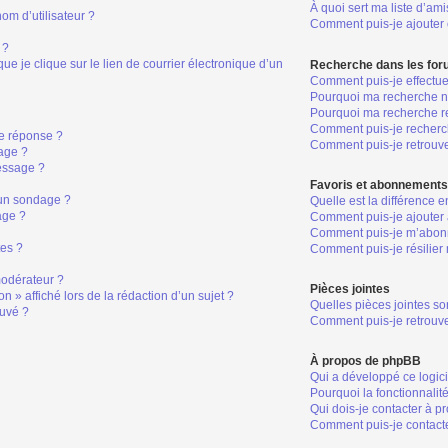
À quoi sert ma liste d’ami
om d’utilisateur ?
Comment puis-je ajouter o
 ?
 je clique sur le lien de courrier électronique d’un
Recherche dans les fo
Comment puis-je effectu
Pourquoi ma recherche ne
Pourquoi ma recherche r
Comment puis-je recher
e réponse ?
Comment puis-je retrouv
age ?
essage ?
Favoris et abonnement
 un sondage ?
Quelle est la différence 
age ?
Comment puis-je ajouter 
Comment puis-je m’abonn
tes ?
Comment puis-je résilie
odérateur ?
Pièces jointes
n » affiché lors de la rédaction d’un sujet ?
Quelles pièces jointes so
ouvé ?
Comment puis-je retrouve
À propos de phpBB
Qui a développé ce logic
Pourquoi la fonctionnalit
Qui dois-je contacter à p
Comment puis-je contacte