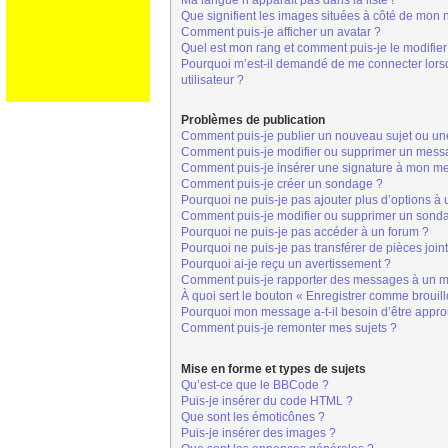
Ma langue n’apparaît pas dans la liste !
Que signifient les images situées à côté de mon n
Comment puis-je afficher un avatar ?
Quel est mon rang et comment puis-je le modifier
Pourquoi m’est-il demandé de me connecter lorsque
utilisateur ?
Problèmes de publication
Comment puis-je publier un nouveau sujet ou un
Comment puis-je modifier ou supprimer un mess
Comment puis-je insérer une signature à mon m
Comment puis-je créer un sondage ?
Pourquoi ne puis-je pas ajouter plus d’options à
Comment puis-je modifier ou supprimer un sond
Pourquoi ne puis-je pas accéder à un forum ?
Pourquoi ne puis-je pas transférer de pièces join
Pourquoi ai-je reçu un avertissement ?
Comment puis-je rapporter des messages à un m
À quoi sert le bouton « Enregistrer comme brouillo
Pourquoi mon message a-t-il besoin d’être appr
Comment puis-je remonter mes sujets ?
Mise en forme et types de sujets
Qu’est-ce que le BBCode ?
Puis-je insérer du code HTML ?
Que sont les émoticônes ?
Puis-je insérer des images ?