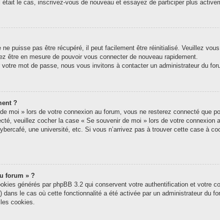
tel était le cas, inscrivez-vous de nouveau et essayez de participer plus acti
e puisse pas être récupéré, il peut facilement être réinitialisé. Veuillez vou
riez être en mesure de pouvoir vous connecter de nouveau rapidement.
r votre mot de passe, nous vous invitons à contacter un administrateur du for
ment ?
e moi » lors de votre connexion au forum, vous ne resterez connecté que pou
nnecté, veuillez cocher la case « Se souvenir de moi » lors de votre connexi
ybercafé, une université, etc. Si vous n’arrivez pas à trouver cette case à coc
du forum » ?
ookies générés par phpBB 3.2 qui conservent votre authentification et votre c
s) dans le cas où cette fonctionnalité a été activée par un administrateur du 
les cookies.