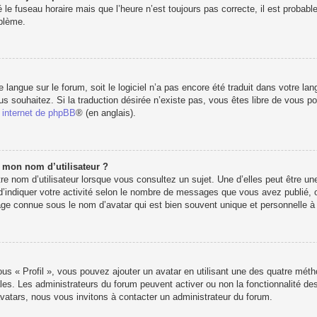
 le fuseau horaire mais que l’heure n’est toujours pas correcte, il est probabl
oblème.
re langue sur le forum, soit le logiciel n’a pas encore été traduit dans votre 
vous souhaitez. Si la traduction désirée n’existe pas, vous êtes libre de vous 
e internet de phpBB
® (en anglais).
e mon nom d’utilisateur ?
e nom d’utilisateur lorsque vous consultez un sujet. Une d’elles peut être u
d’indiquer votre activité selon le nombre de messages que vous avez publié, ou 
e connue sous le nom d’avatar qui est bien souvent unique et personnelle à c
ous « Profil », vous pouvez ajouter un avatar en utilisant une des quatre métho
les. Les administrateurs du forum peuvent activer ou non la fonctionnalité des
’avatars, nous vous invitons à contacter un administrateur du forum.