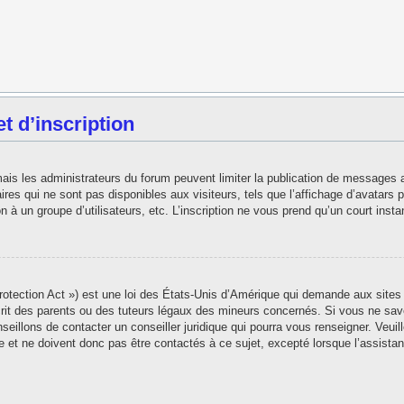
 d’inscription
 mais les administrateurs du forum peuvent limiter la publication de messages 
es qui ne sont pas disponibles aux visiteurs, tels que l’affichage d’avatars pe
ion à un groupe d’utilisateurs, etc. L’inscription ne vous prend qu’un court in
tection Act ») est une loi des États-Unis d’Amérique qui demande aux sites i
t des parents ou des tuteurs légaux des mineurs concernés. Si vous ne save
seillons de contacter un conseiller juridique qui pourra vous renseigner. Veui
 et ne doivent donc pas être contactés à ce sujet, excepté lorsque l’assistan