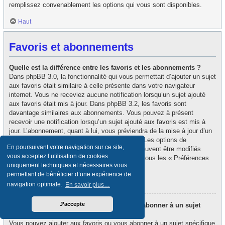
remplissez convenablement les options qui vous sont disponibles.
Haut
Favoris et abonnements
Quelle est la différence entre les favoris et les abonnements ?
Dans phpBB 3.0, la fonctionnalité qui vous permettait d’ajouter un sujet
aux favoris était similaire à celle présente dans votre navigateur
internet. Vous ne receviez aucune notification lorsqu’un sujet ajouté
aux favoris était mis à jour. Dans phpBB 3.2, les favoris sont
davantage similaires aux abonnements. Vous pouvez à présent
recevoir une notification lorsqu’un sujet ajouté aux favoris est mis à
jour. L’abonnement, quant à lui, vous préviendra de la mise à jour d’un
forum ou d’un sujet auquel vous êtes abonné. Les options de
En poursuivant votre navigation sur ce site,
notification des favoris et des abonnements peuvent être modifiés
vous acceptez l’utilisation de cookies
depuis le panneau de contrôle de l’utilisateur, sous les « Préférences
uniquement techniques et nécessaires vous
du forum ».
permettant de bénéficier d’une expérience de
Haut
navigation optimale.
En savoir plus…
J’accepte
Comment puis-je ajouter aux favoris ou m’abonner à un sujet
spécifique ?
Vous pouvez ajouter aux favoris ou vous abonner à un sujet spécifique